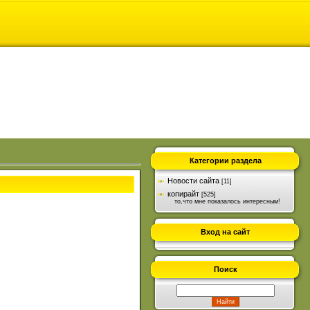
Категории раздела
Новости сайта
[11]
копирайт
[525]
то,что мне показалось интересным!
Вход на сайт
Поиск