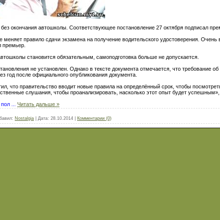
а без окончания автошколы. Соответствующее постановление 27 октября подписал пр
е меняет правило сдачи экзамена на получение водительского удостоверения. Очень в
л премьер.
втошколы становится обязательным, самоподготовка больше не допускается.
тановления не установлен. Однако в тексте документа отмечается, что требование 
рез год после официального опубликования документа.
л, что правительство вводит новые правила на определённый срок, чтобы посмотреть,
ственные слушания, чтобы проанализировать, насколько этот опыт будет успешным»
ы пол
...
Читать дальше »
бавил:
Nostalgia
|
Дата:
28.10.2014
|
Комментарии (0)