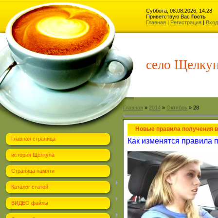
Суббота, 08.08.2026, 14:28
Приветствую Вас
Гость
Главная
|
Регистрация
|
Вход
село Щелку
Главная
»
2014
»
Октябрь
»
28
Новые правила получения в
Главная страница
Как изменятся правила 
история Щелкуна
Страница памяти
Каталог статей
ВИДЕО файлы