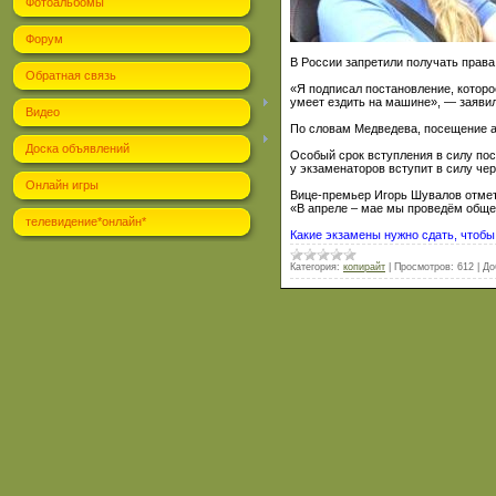
Фотоальбомы
Форум
В России запретили получать прав
Обратная связь
«Я подписал постановление, которо
умеет ездить на машине», — заяви
Видео
По словам Медведева, посещение а
Доска объявлений
Особый срок вступления в силу пос
у экзаменаторов вступит в силу че
Онлайн игры
Вице-премьер Игорь Шувалов отмети
«В апреле – мае мы проведём обще
телевидение*онлайн*
Какие экзамены нужно сдать, чтоб
Категория:
копирайт
|
Просмотров:
612
|
До