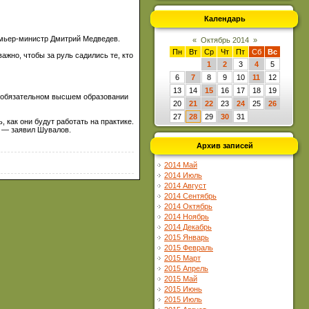
Календарь
емьер-министр Дмитрий Медведев.
«
Октябрь 2014
»
Пн
Вт
Ср
Чт
Пт
Сб
Вс
ажно, чтобы за руль садились те, кто
1
2
3
4
5
6
7
8
9
10
11
12
13
14
15
16
17
18
19
об обязательном высшем образовании
20
21
22
23
24
25
26
27
28
29
30
31
 как они будут работать на практике.
, — заявил Шувалов.
Архив записей
2014 Май
2014 Июль
2014 Август
2014 Сентябрь
2014 Октябрь
2014 Ноябрь
2014 Декабрь
2015 Январь
2015 Февраль
2015 Март
2015 Апрель
2015 Май
2015 Июнь
2015 Июль