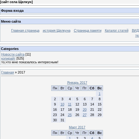
[
сайт села Щелкун
]
Форма входа
Меню сайта
Главная страница
история Щелкуна
Страница памяти
Каталог статей
ВИД
те
Categories
Новости сайта
[11]
копирайт
[525]
то,что мне показалось интересным!
Главная
»
2017
Январь 2017
Пн
Вт
Ср
Чт
Пт
Сб
Вс
1
2
3
4
5
6
7
8
9
10
11
12
13
14
15
16
17
18
19
20
21
22
23
24
25
26
27
28
29
30
31
Март 2017
Пн
Вт
Ср
Чт
Пт
Сб
Вс
1
2
3
4
5